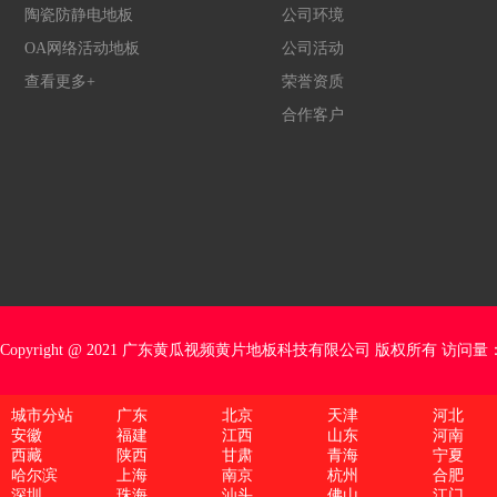
陶瓷防静电地板
公司环境
OA网络活动地板
公司活动
查看更多+
荣誉资质
合作客户
Copyright @ 2021 广东黄瓜视频黄片地板科技有限公司 版权所有 访问量
城市分站
广东
北京
天津
河北
安徽
福建
江西
山东
河南
西藏
陕西
甘肃
青海
宁夏
哈尔滨
上海
南京
杭州
合肥
深圳
珠海
汕头
佛山
江门