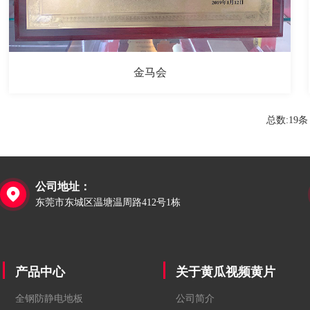
金马会
总数:19条
公司地址：

东莞市东城区温塘温周路412号1栋
产品中心
关于黄瓜视频黄片
全钢防静电地板
公司简介