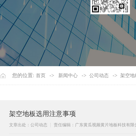
您的位置:
->
->
->
首页
新闻中心
公司动态
​架空
​架空地板选用注意事项
文章出处：公司动态
责任编辑：广东黄瓜视频黄片地板科技有限