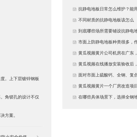
需要注意什么?
抗静电地板日常怎么维护？能
多久？
不同材质的抗静电地板该怎么
选？
到底哪些场所需要铺设抗静电
板？
市面上防静电地板种类很多，
为采购方，黄瓜视频黄片该如
黄瓜视频黄片公司机房在广东
鉴别地板的质量好坏？所谓
回南天比较潮湿，这种环境下
黄瓜视频在线播放安装验收后
的“系统电阻”为什么很重要？
用防静电地板要注意什么？日
在日常运维中常常被忽视。请
面对市面上硫酸钙、全钢、复
整度。上下层镀锌钢板
维护有哪些要点？
问，一套规范的、可操作的维
等多种类型的黄瓜视频在线播
黄瓜视频黄片一个厂房改造项
率。角锁孔的设计不仅
规程应包含哪些内容？有哪
放，黄瓜视频黄片该如何科学
决定采用全钢防静电地板。听
在哪些具体场景下，选择全钢
些“小问题”若不及时处理，会
型？除了预算，更应该从哪些
它的安装和后期维护有特殊注
板是更明智或更经济务实的选
解决方案。
变成“大故障”？
际维度进行考量，以避免“过度
事项，能否详细说明在实际施
择？
配置”或“配置不足”？
中容易出错的环节，以及如何