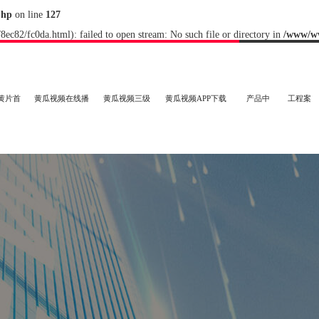
php
on line
127
8ec82/fc0da.html): failed to open stream: No such file or directory in
/www/w
黄片首
黄瓜视频在线播
黄瓜视频三级
黄瓜视频APP下载
产品中
工程案
放
片
链接
心
例