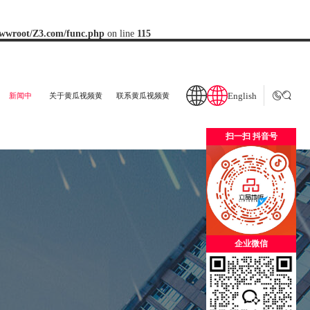
wwroot/Z3.com/func.php
on line
115
English


新闻中
关于黄瓜视频黄
联系黄瓜视频黄
扫一扫 抖音号
心
片
片
企业微信