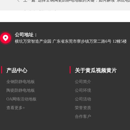
上一篇:
选择全钢陶瓷防静电地板的关键：如何解读“系统电
定”与权威检测报告？
公司地址：

横坑万荣智造产业园 广东省东莞市寮步镇万荣二路6号 12幢5楼
产品中心
关于黄瓜视频黄片
全钢防静电地板
公司简介
陶瓷防静电地板
公司环境
OA网络活动地板
公司活动
查看更多+
荣誉资质
合作客户