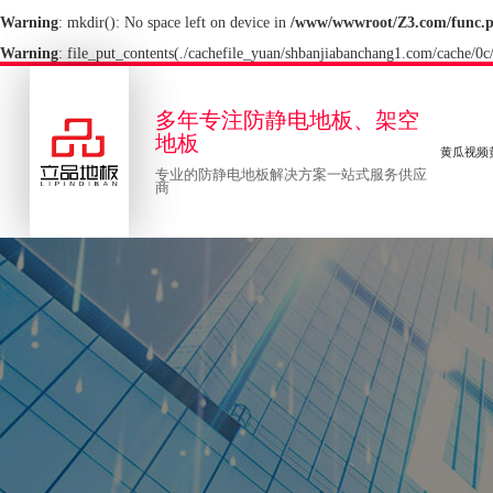
Warning
: mkdir(): No space left on device in
/www/wwwroot/Z3.com/func.
Warning
: file_put_contents(./cachefile_yuan/shbanjiabanchang1.com/cache/0c/
多年专注防静电地板、架空
地板
黄瓜视频
专业的防静电地板解决方案一站式服务供应
商
页